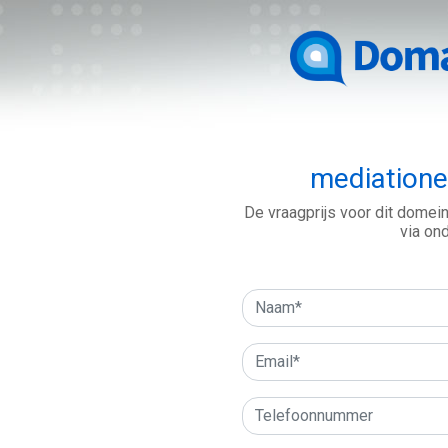
mediationex
De vraagprijs voor dit domei
via on